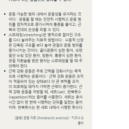
운동 가능한 범위 내에서 운동성을 유지하는 것
이다 : 운동을 할 때는 천천히 시행하고 운동 범
위를 점차적으로 증가시켜야 통증을 줄이고, 근
육과 인대의 손상을 피할 수 있다.
스트레칭(stretching)은 병적으로 짧아진 구조
를 다시 늘여주는 치료적 방법이다 : 수동적 신장
은 단축된 구조를 보다 늘여 관절의 운동 범위를
증가시키는 것이다. 골다공증이 심한 환자, 오랫
동안 누워 있던 환자, 암환자, 통증이 심한 환자,
관절 치환술을 받은 환자는 스트레칭을 할 때 주
의해야 한다.
근력 강화 운동은 주로 근력을 강화시키는 목적
으로 시행하는 운동이다 : 근력 강화 운동은 조직
이 적응되어 있는 상태보다 더 큰 부하를 조직
이 피로해질 때까지 가하면 근력이 증가한다. 근
력 강화 운동을 처방할 때, 세트(set), 반복횟수
(repetition)라는 용어를 사용한다. 세트는 휴식
시간 없이 한 번에 시행하는 단위를 일컫는 용어
이며, 반복횟수는 한 세트 내에서 시행한 횟수다.
[발췌] 운동 치료 [therapeutic exercise] - 키즈너 &
콜비